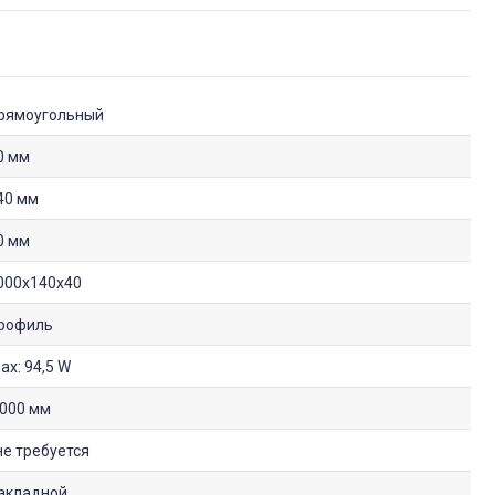
рямоугольный
0 мм
40 мм
0 мм
000x140x40
рофиль
ax: 94,5 W
 000 мм
не требуется
акладной