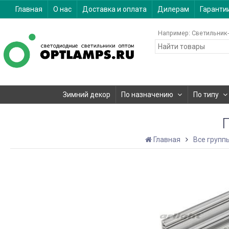
Главная
О нас
Доставка и оплата
Дилерам
Гаранти
Например:
Светильник-
Зимний декор
По назначению
По типу
Главная
Все групп