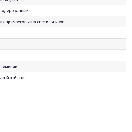
нодированный
ля прямоугольных светильников
люминий
инейный свет