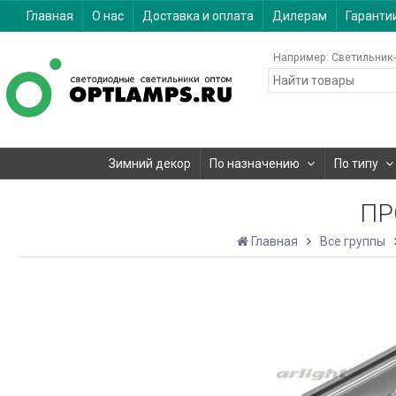
Главная
О нас
Доставка и оплата
Дилерам
Гаранти
Например:
Светильник-
Зимний декор
По назначению
По типу
ПР
Главная
Все группы