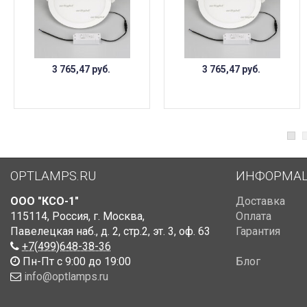
3 765,47
руб.
3 765,47
руб.
OPTLAMPS.RU
ИНФОРМА
ООО "КСО-1"
Доставка
115114
,
Россия
,
г. Москва
,
Оплата
Павелецкая наб., д. 2, стр.2
,
эт. 3, оф. 63
Гарантия
+7(499)648-38-36
Пн-Пт с 9:00 до 19:00
Блог
info@optlamps.ru