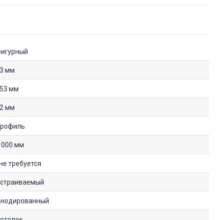
игурный
3 мм
53 мм
2 мм
рофиль
 000 мм
не требуется
страиваемый
нодированный
отолок