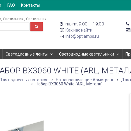
и
FAQ
Контакты
а
Светильник-
Светильник-
9:00 – 19:00
пн.-пт.
Как нас найти
info@optlamps.ru
Светодиодные ленты
Светодиодные светильники
Пр
АБОР BX3060 WHITE (ARL, МЕТАЛ
Для подвесных потолков
На направляющие Армстронг
Для 
Набор BX3060 White (ARL, Металл)