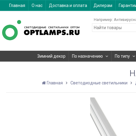
Главная
О нас
Доставка и оплата
Дилерам
Гаранти
Например:
Антивирусн
Зимний декор
По назначению
По типу
Н
Главная
Светодиодные светильники