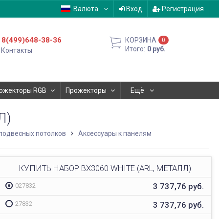
Валюта
Вход
Регистрация
8(499)648-38-36
КОРЗИНА
0
Итого:
0
руб.
Контакты
ожекторы RGB
Прожекторы
Ещё
Л)
подвесных потолков
Аксессуары к панелям
КУПИТЬ НАБОР BX3060 WHITE (ARL, МЕТАЛЛ)
3 737,76
руб.
027832
3 737,76
руб.
27832