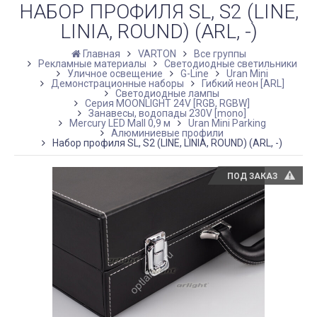
НАБОР ПРОФИЛЯ SL, S2 (LINE,
LINIA, ROUND) (ARL, -)
Главная
VARTON
Все группы
Рекламные материалы
Светодиодные светильники
Уличное освещение
G-Line
Uran Mini
Демонстрационные наборы
Гибкий неон [ARL]
Светодиодные лампы
Серия MOONLIGHT 24V [RGB, RGBW]
Занавесы, водопады 230V [mono]
Mercury LED Mall 0,9 м
Uran Mini Parking
Алюминиевые профили
Набор профиля SL, S2 (LINE, LINIA, ROUND) (ARL, -)
ПОД ЗАКАЗ