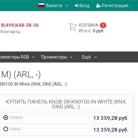
Валюта
Вход
Регистрация
8(499)648-38-36
КОРЗИНА
0
Итого:
0
руб.
Контакты
ожекторы RGB
Прожекторы
Ещё
) (ARL, -)
0100-IN White (KNX, DIM) (ARL, -)
КУПИТЬ ПАНЕЛЬ KNOB SR-KN0100-IN WHITE (KNX,
DIM) (ARL, -)
13 359,28
руб.
023844
13 359,28
руб.
23844