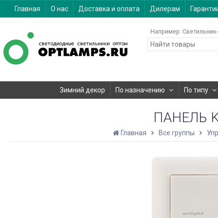
Главная
О нас
Доставка и оплата
Дилерам
Гаранти
Например:
Светильник-
Зимний декор
По назначению
По типу
ПАНЕЛЬ KN
Главная
Все группы
Упр