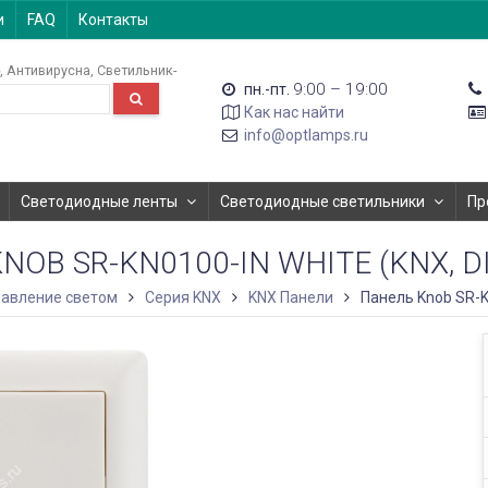
и
FAQ
Контакты
Антивирусна
Светильник-
9:00 – 19:00
пн.-пт.
Как нас найти
info@optlamps.ru
Светодиодные ленты
Светодиодные светильники
Пр
OB SR-KN0100-IN WHITE (KNX, DIM
авление светом
Серия KNX
KNX Панели
Панель Knob SR-KN