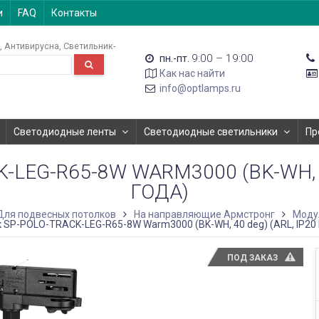
и
FAQ
Контакты
Антивирусна
Светильник-
9:00 – 19:00
пн.-пт.
Как нас найти
info@optlamps.ru
Светодиодные ленты
Светодиодные светильники
Пр
LEG-R65-8W WARM3000 (BK-WH, 40
ГОДА)
Для подвесных потолков
На направляющие Армстронг
Моду
 SP-POLO-TRACK-LEG-R65-8W Warm3000 (BK-WH, 40 deg) (ARL, IP20 
ПОД ЗАКАЗ