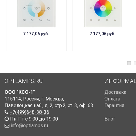
7 177,06
руб.
7 177,06
руб.
OPTLAMPS.RU
ИНФОРМА
ООО "КСО-1"
Доставка
115114
,
Россия
,
г. Москва
,
Оплата
Павелецкая наб., д. 2, стр.2
,
эт. 3, оф. 63
Гарантия
+7(499)648-38-36
Пн-Пт с 9:00 до 19:00
Блог
info@optlamps.ru