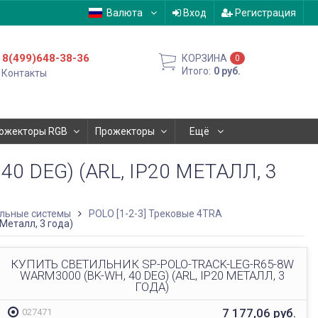
Валюта
Вход
Регистрация
8(499)648-38-36
КОРЗИНА
0
Итого:
0
руб.
Контакты
ожекторы RGB
Прожекторы
Ещё
 DEG) (ARL, IP20 МЕТАЛЛ, 3
льные системы
POLO [1-2-3] Трековые 4TRA
Металл, 3 года)
КУПИТЬ СВЕТИЛЬНИК SP-POLO-TRACK-LEG-R65-8W
WARM3000 (BK-WH, 40 DEG) (ARL, IP20 МЕТАЛЛ, 3
ГОДА)
7 177,06
руб.
027471