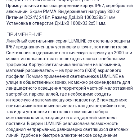
Прямоугольный влагозащищенный корпус IP67, серебристый
алюминий. Экран PMMA. Выдерживает нагрузку 300 кг.
Питание DC24V, 24 Вт. Размер ДxШxВ 1000x38x51 мм.
Установка в отверстие ДxШxВ 1000x33.2x51 мм.
ПРИМЕНЕНИЕ
Линейный светильники серии LUMILINE со степенью защиты
IP67 предназначен для установки в грунт, пол или потолок.
Светильник выдерживает статическую нагрузку до 2000 кг и
может использоваться в пешеходных зонах с небольшим
трафиком. Корпус светильника выполнен из алюминия,
матовый рассеиватель — из прочного (IK08) акрилового
профиля. Помимо применения светильников LUMILINE на
улице в общественных зонах, их можно рекомендовать для
ландшафтного освещения территорий частной малоэтажной
застройки, парков, аллей, где необходимо создать
интересную и запоминающуюся подсветку. В помещениях
светильники можно использовать как для встройки в пол,
так и для установки в потолок с помощью набора
монтажных клипс, входящих в стандартный комплект
поставки. В серии LUMILINE реализована возможность
создания непрерывных, равномерно светящихся световых
линий. Удобное и быстрое электрическое соединение