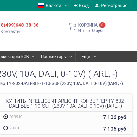
Валюта
Вход
Регистрация
8(499)648-38-36
КОРЗИНА
0
Итого:
0
руб.
Контакты
ожекторы RGB
Прожекторы
Ещё
, 10A, DALI, 0-10V) (IARL, -)
 TY-802-DALI-BLE-1-10-SUF (230V, 10A, DALI, 0-10V) (IARL, -)
КУПИТЬ INTELLIGENT ARLIGHT КОНВЕРТЕР TY-802-
DALI-BLE-1-10-SUF (230V, 10A, DALI, 0-10V) (IARL, -)
7 106
руб.
029910
7 106
руб.
29910