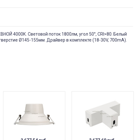
НОЙ 4000К. Световой поток 1800лм, угол 50°, CRI>80. Белый
тверстие Ø145-155мм. Драйвер в комплекте (18-30V, 700mA).