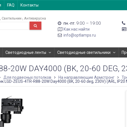
и
FAQ
Контакты
Светильник-
Антивирусна
9:00 – 19:00
пн.-пт.
Как нас найти
info@optlamps.ru
Светодиодные ленты
Светодиодные светильники
Пр
20W DAY4000 (BK, 20-60 DEG, 23
Для подвесных потолков
На направляющие Армстронг
Тр
к LGD-ZEUS-4TR-R88-20W Day4000 (BK, 20-60 deg, 230V) (ARL, IP20 