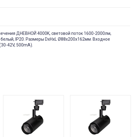
свечения ДНЕВНОЙ 4000K, световой поток 1600-2000лм,
ет белый, IP20. Размеры DxHxL Ø88x200x162мм. Входное
30-42V, 500mA).