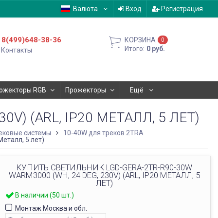
Валюта
Вход
Регистрация
8(499)648-38-36
КОРЗИНА
0
Итого:
0
руб.
Контакты
ожекторы RGB
Прожекторы
Ещё
V) (ARL, IP20 МЕТАЛЛ, 5 ЛЕТ)
ековые системы
10-40W для треков 2TRA
еталл, 5 лет)
КУПИТЬ СВЕТИЛЬНИК LGD-GERA-2TR-R90-30W
WARM3000 (WH, 24 DEG, 230V) (ARL, IP20 МЕТАЛЛ, 5
ЛЕТ)
В наличии (50 шт.)
Монтаж Москва и обл.