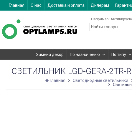
Главная
О нас
Доставка и оплата
Дилерам
Гаранти
Например:
Антивирусн
Зимний декор
По назначению
По типу
СВЕТИЛЬНИК LGD-GERA-2TR-R90
Главная
Светодиодные светильники
Светильни