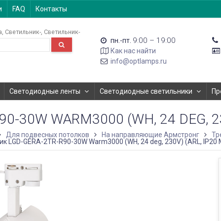
и
FAQ
Контакты
а
Светильник-
Светильник-
9:00 – 19:00
пн.-пт.
Как нас найти
info@optlamps.ru
Светодиодные ленты
Светодиодные светильники
Пр
-30W WARM3000 (WH, 24 DEG, 230
Для подвесных потолков
На направляющие Армстронг
Тр
к LGD-GERA-2TR-R90-30W Warm3000 (WH, 24 deg, 230V) (ARL, IP20 М