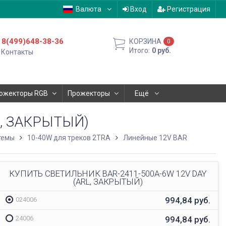
Валюта
Вход
Регистрация
8(499)648-38-36
КОРЗИНА
0
Итого:
0
руб.
Контакты
ожекторы RGB
Прожекторы
Ещё
L, ЗАКРЫТЫЙ)
темы
10-40W для треков 2TRA
Линейные 12V BAR
КУПИТЬ СВЕТИЛЬНИК BAR-2411-500A-6W 12V DAY
(ARL, ЗАКРЫТЫЙ)
994,84
руб.
024006
994,84
руб.
24006