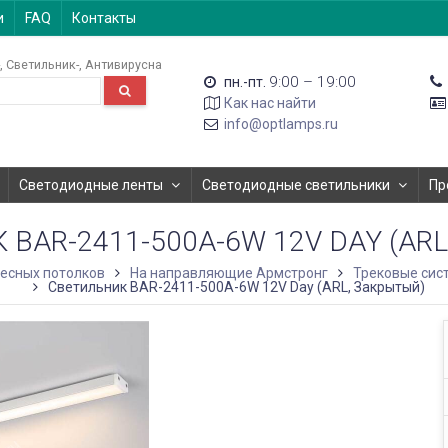
и
FAQ
Контакты
Светильник-
Антивирусна
9:00 – 19:00
пн.-пт.
Как нас найти
info@optlamps.ru
Светодиодные ленты
Светодиодные светильники
Пр
BAR-2411-500A-6W 12V DAY (AR
есных потолков
На направляющие Армстронг
Трековые сис
Светильник BAR-2411-500A-6W 12V Day (ARL, Закрытый)