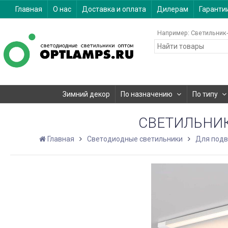
Главная
О нас
Доставка и оплата
Дилерам
Гаранти
Например:
Светильник-
Зимний декор
По назначению
По типу
СВЕТИЛЬНИК 
Главная
Светодиодные светильники
Для подв