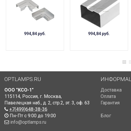
994,84
руб.
994,84
руб.
OPTLAMPS.RU
ИНФОРМА
ООО "КСО-1"
Доставка
115114
,
Россия
,
г. Москва
,
Оплата
Павелецкая наб., д. 2, стр.2
,
эт. 3, оф. 63
Гарантия
+7(499)648-38-36
Пн-Пт с 9:00 до 19:00
Блог
info@optlamps.ru