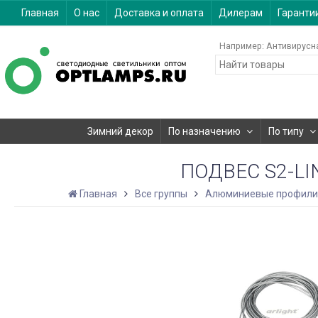
Главная
О нас
Доставка и оплата
Дилерам
Гаранти
Например:
Антивирусн
Зимний декор
По назначению
По типу
ПОДВЕС S2-LI
Главная
Все группы
Алюминиевые профили