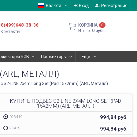
Валюта
Вход
Регистрация
8(499)648-38-36
КОРЗИНА
0
Итого:
0
руб.
Контакты
ожекторы RGB
Прожекторы
Ещё
(ARL, МЕТАЛЛ)
с S2-LINE 2x4m Long Set (Pad 15x2mm) (ARL, Металл)
КУПИТЬ ПОДВЕС S2-LINE 2X4M LONG SET (PAD
15X2MM) (ARL, МЕТАЛЛ)
994,84
руб.
023419
994,84
руб.
23419