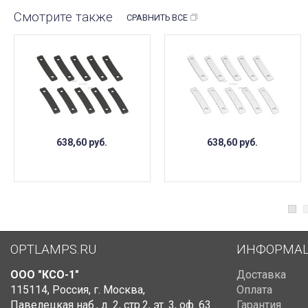
Смотрите также
СРАВНИТЬ ВСЕ
638,60
руб.
638,60
руб.
OPTLAMPS.RU
ИНФОРМА
ООО "КСО-1"
Доставка
115114
,
Россия
,
г. Москва
,
Оплата
Павелецкая наб., д. 2, стр.2
,
эт. 3, оф. 63
Гарантия