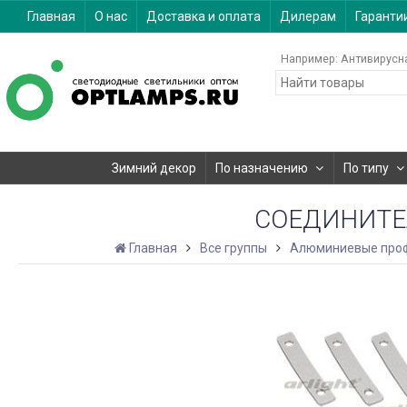
Главная
О нас
Доставка и оплата
Дилерам
Гаранти
Например:
Антивирусн
Зимний декор
По назначению
По типу
СОЕДИНИТЕЛ
Главная
Все группы
Алюминиевые про