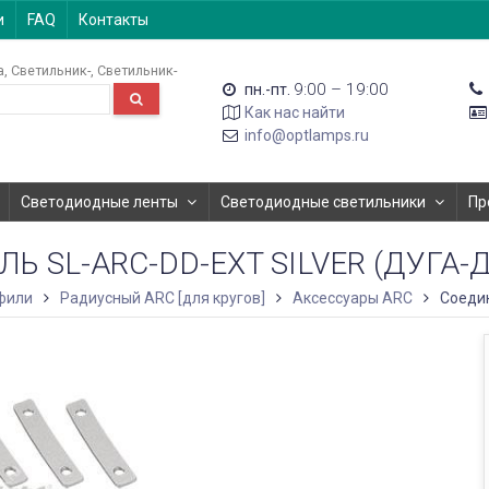
и
FAQ
Контакты
а
Светильник-
Светильник-
9:00 – 19:00
пн.-пт.
Как нас найти
info@optlamps.ru
Светодиодные ленты
Светодиодные светильники
Пр
Ь SL-ARC-DD-EXT SILVER (ДУГА-Д
фили
Радиусный ARC [для кругов]
Аксессуары ARC
Соедин