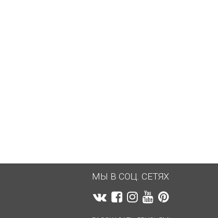
639,54
руб.
639,54
руб.
МЫ В СОЦ. СЕТЯХ