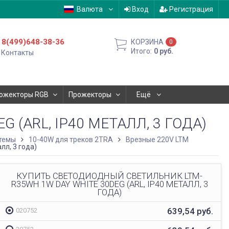
Валюта
Вход
Регистрация
8(499)648-38-36
КОРЗИНА
0
Итого:
0
руб.
Контакты
ожекторы RGB
Прожекторы
Ещё
(ARL, IP40 МЕТАЛЛ, 3 ГОДА)
темы
10-40W для треков 2TRA
Врезные 220V LTM
лл, 3 года)
КУПИТЬ СВЕТОДИОДНЫЙ СВЕТИЛЬНИК LTM-
R35WH 1W DAY WHITE 30DEG (ARL, IP40 МЕТАЛЛ, 3
ГОДА)
639,54
руб.
020752