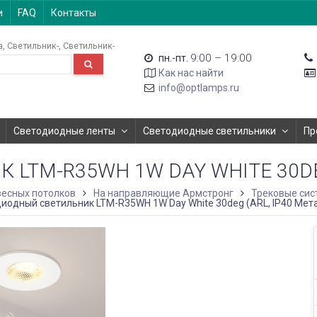
и
FAQ
Контакты
а
Светильник-
Светильник-
9:00 – 19:00
пн.-пт.
Как нас найти
info@optlamps.ru
Светодиодные ленты
Светодиодные светильники
Пр
TM-R35WH 1W DAY WHITE 30DEG 
есных потолков
На направляющие Армстронг
Трековые сис
иодный светильник LTM-R35WH 1W Day White 30deg (ARL, IP40 Мета