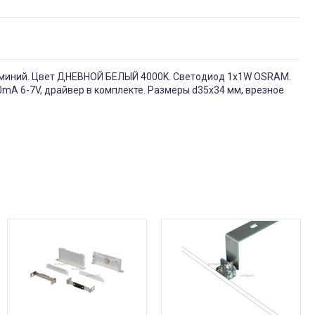
люминий. Цвет ДНЕВНОЙ БЕЛЫЙ 4000K. Светодиод 1х1W OSRAM.
150mA 6-7V, драйвер в комплекте. Размеры d35x34 мм, врезное