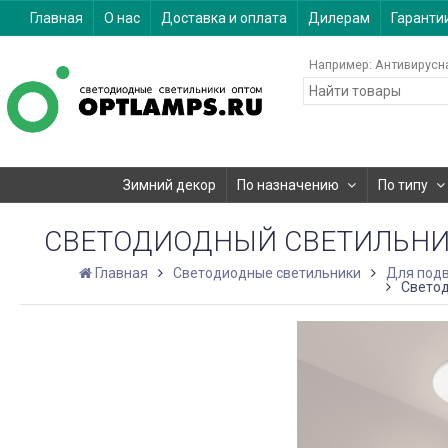
Главная
О нас
Доставка и оплата
Дилерам
Гаранти
Например:
Антивирусн
Зимний декор
По назначению
По типу
СВЕТОДИОДНЫЙ СВЕТИЛЬНИК L
Главная
Светодиодные светильники
Для подв
Светод