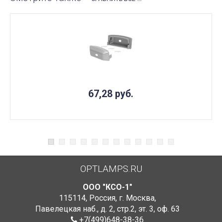
67,28
руб.
OPTLAMPS.RU
ООО "КСО-1"
115114
,
Россия
,
г. Москва
,
Павелецкая наб., д. 2, стр.2
,
эт. 3, оф. 63
+7(499)648-38-36