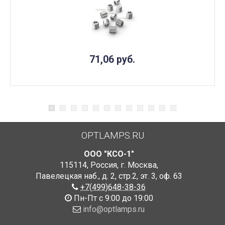
71,06
руб.
OPTLAMPS.RU
ООО "КСО-1"
115114
,
Россия
,
г. Москва
,
Павелецкая наб., д. 2, стр.2
,
эт. 3, оф. 63
+7(499)648-38-36
Пн-Пт с 9:00 до 19:00
info@optlamps.ru