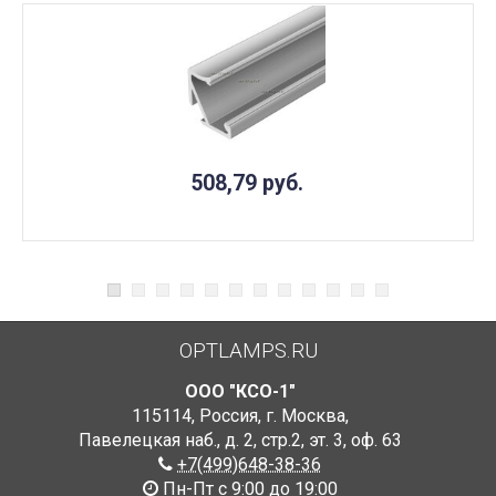
508,79
руб.
OPTLAMPS.RU
ООО "КСО-1"
115114
,
Россия
,
г. Москва
,
Павелецкая наб., д. 2, стр.2
,
эт. 3, оф. 63
+7(499)648-38-36
Пн-Пт с 9:00 до 19:00