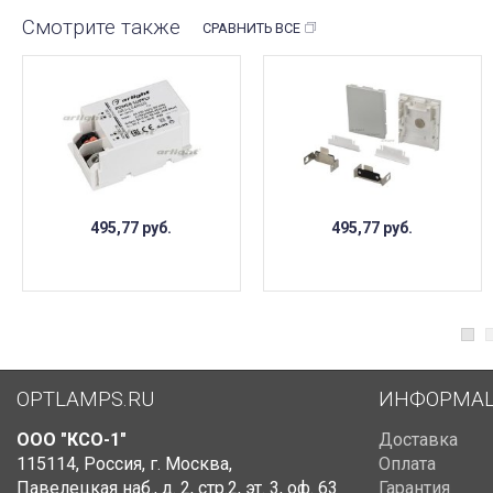
Смотрите также
СРАВНИТЬ ВСЕ
495,77
руб.
495,77
руб.
OPTLAMPS.RU
ИНФОРМА
ООО "КСО-1"
Доставка
115114
,
Россия
,
г. Москва
,
Оплата
Павелецкая наб., д. 2, стр.2
,
эт. 3, оф. 63
Гарантия