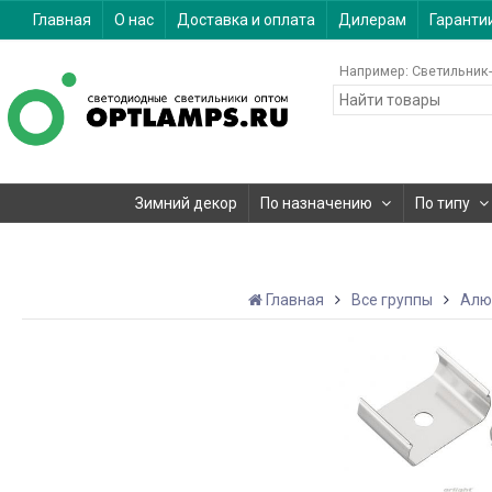
Главная
О нас
Доставка и оплата
Дилерам
Гаранти
Например:
Светильник-
Зимний декор
По назначению
По типу
Главная
Все группы
Алю