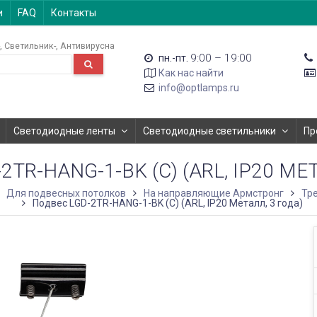
и
FAQ
Контакты
Светильник-
Антивирусна
9:00 – 19:00
пн.-пт.
Как нас найти
info@optlamps.ru
Светодиодные ленты
Светодиодные светильники
Пр
TR-HANG-1-BK (C) (ARL, IP20 МЕ
Для подвесных потолков
На направляющие Армстронг
Тр
Подвес LGD-2TR-HANG-1-BK (C) (ARL, IP20 Металл, 3 года)