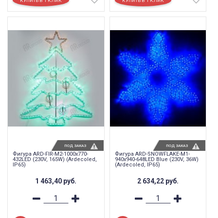
ПОД ЗАКАЗ
ПОД ЗАКАЗ
Фигура ARD-FIR-M2-1000x770-
Фигура ARD-SNOWFLAKE-M1-
432LED (230V, 165W) (Ardecoled,
940x940-648LED Blue (230V, 36W)
IP65)
(Ardecoled, IP65)
1 463,40
руб.
2 634,22
руб.