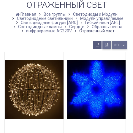
ОТРАЖЕННЫЙ СВЕТ
Главная
Все группы
Светодиоды и Модули
Светодиодные светильники
Модули управляемые
Светодиодные фигуры [ARD]
Гибкий неон [ARL]
Светодиодные лампы
Сердце
Образцы неона
инфракрасные AC220V
Отраженный свет
30