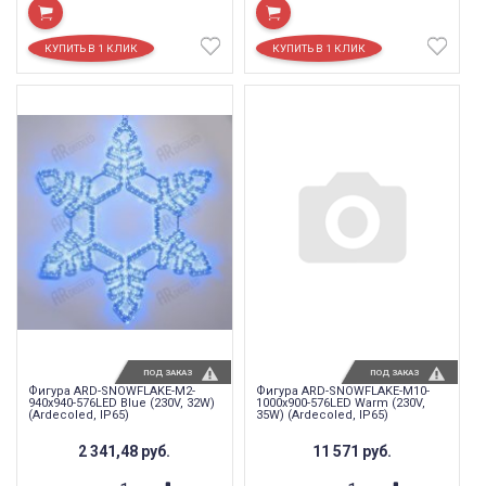
ПОД ЗАКАЗ
ПОД ЗАКАЗ
Фигура ARD-SNOWFLAKE-M2-
Фигура ARD-SNOWFLAKE-M10-
940x940-576LED Blue (230V, 32W)
1000x900-576LED Warm (230V,
(Ardecoled, IP65)
35W) (Ardecoled, IP65)
2 341,48
руб.
11 571
руб.