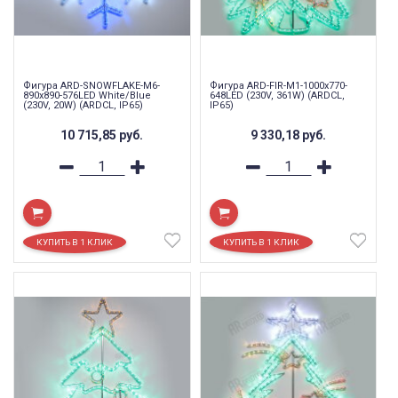
Фигура ARD-SNOWFLAKE-M6-
Фигура ARD-FIR-M1-1000x770-
890x890-576LED White/Blue
648LED (230V, 361W) (ARDCL,
(230V, 20W) (ARDCL, IP65)
IP65)
10 715,85
руб.
9 330,18
руб.