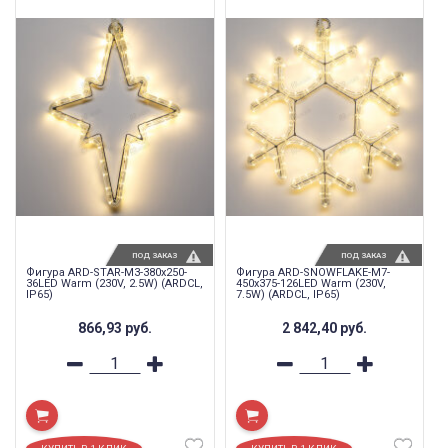
ПОД ЗАКАЗ
ПОД ЗАКАЗ
Фигура ARD-STAR-M3-380x250-
Фигура ARD-SNOWFLAKE-M7-
36LED Warm (230V, 2.5W) (ARDCL,
450x375-126LED Warm (230V,
IP65)
7.5W) (ARDCL, IP65)
866,93
руб.
2 842,40
руб.