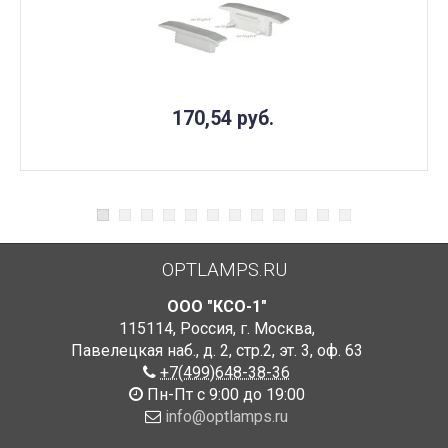
170,54
руб.
OPTLAMPS.RU
ООО "КСО-1"
115114
,
Россия
,
г. Москва
,
Павелецкая наб., д. 2, стр.2
,
эт. 3, оф. 63
+7(499)648-38-36
Пн-Пт с 9:00 до 19:00
info@optlamps.ru