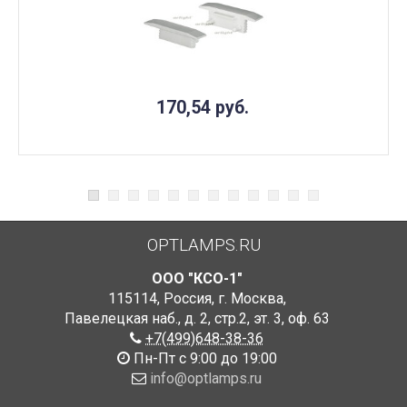
170,54
руб.
OPTLAMPS.RU
ООО "КСО-1"
115114
,
Россия
,
г. Москва
,
Павелецкая наб., д. 2, стр.2
,
эт. 3, оф. 63
+7(499)648-38-36
Пн-Пт с 9:00 до 19:00
info@optlamps.ru