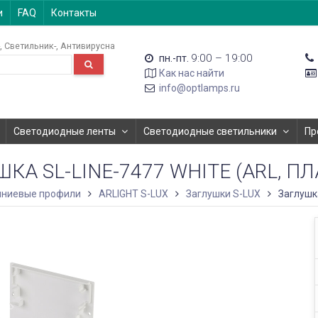
и
FAQ
Контакты
Светильник-
Антивирусна
9:00 – 19:00
пн.-пт.
Как нас найти
info@optlamps.ru
Светодиодные ленты
Светодиодные светильники
Пр
КА SL-LINE-7477 WHITE (ARL, П
ниевые профили
ARLIGHT S-LUX
Заглушки S-LUX
Заглушка