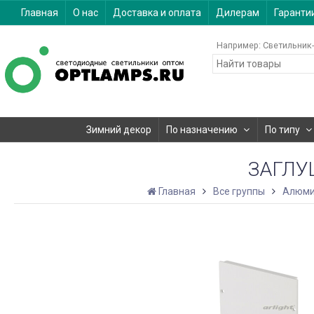
Главная
О нас
Доставка и оплата
Дилерам
Гаранти
Например:
Светильник-
Зимний декор
По назначению
По типу
ЗАГЛУШ
Главная
Все группы
Алюми