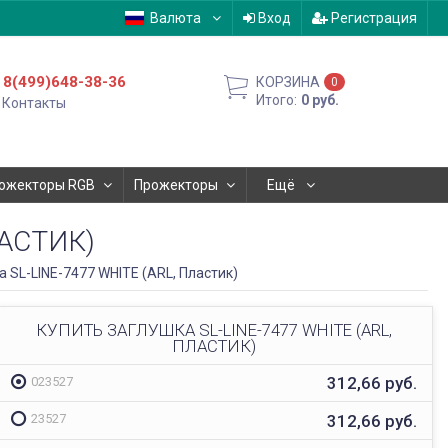
Валюта
Вход
Регистрация
8(499)648-38-36
КОРЗИНА
0
Итого:
0
руб.
Контакты
ожекторы RGB
Прожекторы
Ещё
ЛАСТИК)
 SL-LINE-7477 WHITE (ARL, Пластик)
КУПИТЬ ЗАГЛУШКА SL-LINE-7477 WHITE (ARL,
ПЛАСТИК)
312,66
руб.
023527
312,66
руб.
23527