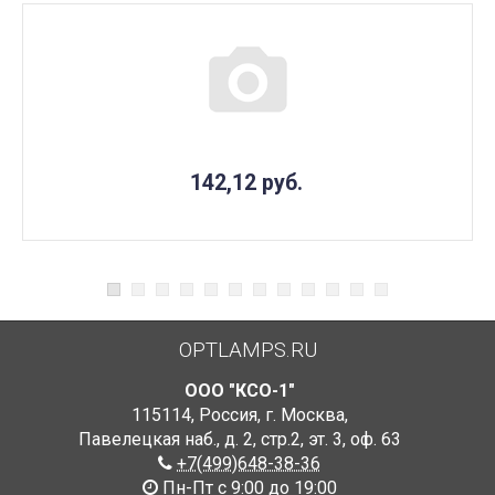
142,12
руб.
OPTLAMPS.RU
ООО "КСО-1"
115114
,
Россия
,
г. Москва
,
Павелецкая наб., д. 2, стр.2
,
эт. 3, оф. 63
+7(499)648-38-36
Пн-Пт с 9:00 до 19:00