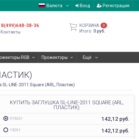
Валюта
Вход
Регистрация
8(499)648-38-36
КОРЗИНА
0
Итого:
0
руб.
Контакты
ожекторы RGB
Прожекторы
Ещё
ЛАСТИК)
 SL-LINE-2011 Square (ARL, Пластик)
КУПИТЬ ЗАГЛУШКА SL-LINE-2011 SQUARE (ARL,
ПЛАСТИК)
ОФИС В МОСКВЕ
142,12
руб.
019261
Будем рады видеть вас в нашем офисе по адресу г.
Москва, Павелецкая наб., д. 2, стр. 2.
142,12
руб.
19261