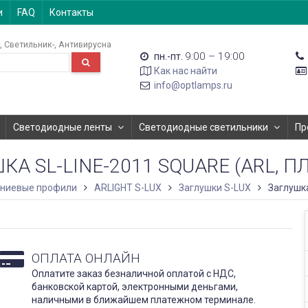
и
FAQ
Контакты
Светильник-
Антивирусна
9:00 – 19:00
пн.-пт.
Как нас найти
info@optlamps.ru
Светодиодные ленты
Светодиодные светильники
Пр
КА SL-LINE-2011 SQUARE (ARL, П
ниевые профили
ARLIGHT S-LUX
Заглушки S-LUX
Заглушка
ОПЛАТА ОНЛАЙН
Оплатите заказ безналичной оплатой с НДС,
банковской картой, электронными деньгами,
наличными в ближайшем платежном терминале.