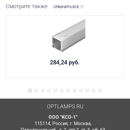
Смотрите также
СРАВНИТЬ ВСЕ
284,24
руб.
OPTLAMPS.RU
ООО "КСО-1"
115114
,
Россия
,
г. Москва
,
Павелецкая наб., д. 2, стр.2
,
эт. 3, оф. 63