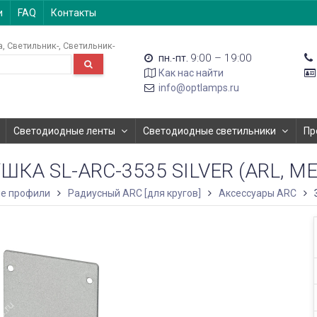
и
FAQ
Контакты
а
Светильник-
Светильник-
9:00 – 19:00
пн.-пт.
Как нас найти
info@optlamps.ru
Светодиодные ленты
Светодиодные светильники
Пр
ШКА SL-ARC-3535 SILVER (ARL, М
е профили
Радиусный ARC [для кругов]
Аксессуары ARC