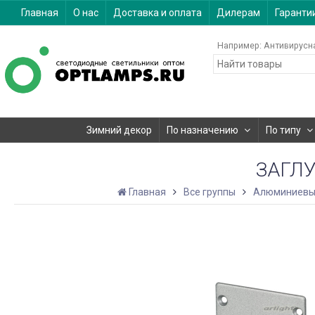
Главная
О нас
Доставка и оплата
Дилерам
Гаранти
Например:
Антивирусн
Зимний декор
По назначению
По типу
ЗАГЛУ
Главная
Все группы
Алюминиевы