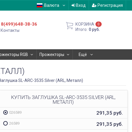
Валюта
Вход
Регистрация
8(499)648-38-36
КОРЗИНА
0
Итого:
0
руб.
Контакты
ожекторы RGB
Прожекторы
Ещё
ЕТАЛЛ)
Заглушка SL-ARC-3535 Silver (ARL, Металл)
КУПИТЬ ЗАГЛУШКА SL-ARC-3535 SILVER (ARL,
МЕТАЛЛ)
291,35
руб.
026589
291,35
руб.
26589