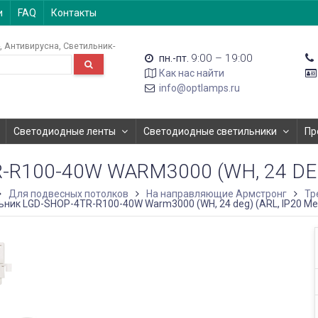
и
FAQ
Контакты
Антивирусна
Светильник-
9:00 – 19:00
пн.-пт.
Как нас найти
info@optlamps.ru
Светодиодные ленты
Светодиодные светильники
Пр
100-40W WARM3000 (WH, 24 DEG)
Для подвесных потолков
На направляющие Армстронг
Тр
ник LGD-SHOP-4TR-R100-40W Warm3000 (WH, 24 deg) (ARL, IP20 Мет