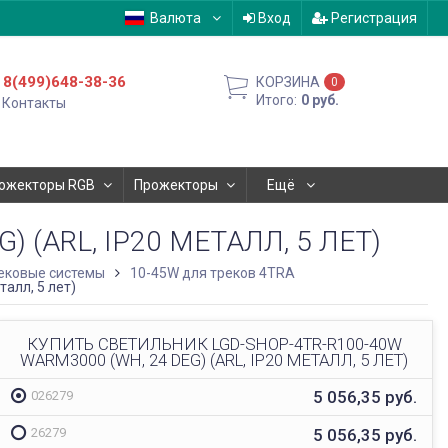
Валюта
Вход
Регистрация
8(499)648-38-36
КОРЗИНА
0
Итого:
0
руб.
Контакты
ожекторы RGB
Прожекторы
Ещё
 (ARL, IP20 МЕТАЛЛ, 5 ЛЕТ)
ековые системы
10-45W для треков 4TRA
алл, 5 лет)
КУПИТЬ СВЕТИЛЬНИК LGD-SHOP-4TR-R100-40W
WARM3000 (WH, 24 DEG) (ARL, IP20 МЕТАЛЛ, 5 ЛЕТ)
5 056,35
руб.
026279
5 056,35
руб.
26279