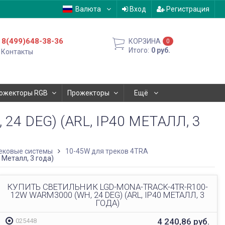
Валюта
Вход
Регистрация
8(499)648-38-36
КОРЗИНА
0
Итого:
0
руб.
Контакты
ожекторы RGB
Прожекторы
Ещё
 DEG) (ARL, IP40 МЕТАЛЛ, 3
ековые системы
10-45W для треков 4TRA
Металл, 3 года)
КУПИТЬ СВЕТИЛЬНИК LGD-MONA-TRACK-4TR-R100-
12W WARM3000 (WH, 24 DEG) (ARL, IP40 МЕТАЛЛ, 3
ГОДА)
4 240,86
руб.
025448