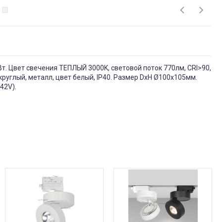
т. Цвет свечения ТЕПЛЫЙ 3000K, световой поток 770лм, CRI>90,
с круглый, металл, цвет белый, IP40. Размер DxH Ø100x105мм.
42V).