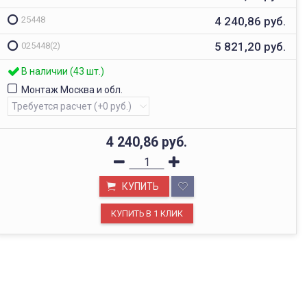
4 240,86
руб.
25448
5 821,20
руб.
025448(2)
В наличии (43 шт.)
Монтаж Москва и обл.
4 240,86
руб.
КУПИТЬ
ОФИС В МОСКВЕ
Будем рады видеть вас в нашем офисе по адресу г.
Москва, Павелецкая наб., д. 2, стр. 2.