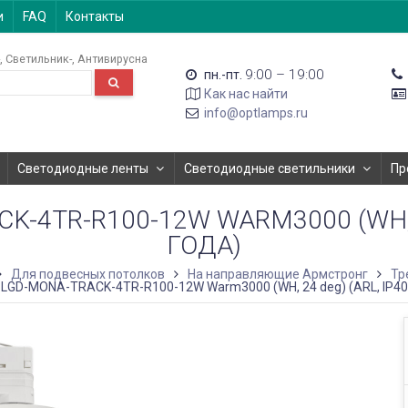
и
FAQ
Контакты
Светильник-
Антивирусна
9:00 – 19:00
пн.-пт.
Как нас найти
info@optlamps.ru
Светодиодные ленты
Светодиодные светильники
Пр
-4TR-R100-12W WARM3000 (WH, 24
ГОДА)
Для подвесных потолков
На направляющие Армстронг
Тр
LGD-MONA-TRACK-4TR-R100-12W Warm3000 (WH, 24 deg) (ARL, IP40 