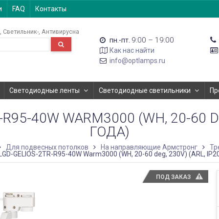
и
FAQ
Контакты
Светильник-
Антивирусна
9:00 – 19:00
пн.-пт.
Как нас найти
info@optlamps.ru
Светодиодные ленты
Светодиодные светильники
Пр
95-40W WARM3000 (WH, 20-60 DEG
ГОДА)
Для подвесных потолков
На направляющие Армстронг
Тр
GD-GELIOS-2TR-R95-40W Warm3000 (WH, 20-60 deg, 230V) (ARL, IP20
ПОД ЗАКАЗ