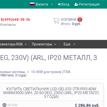
Валюта
Вход
Регистрация
8(499)648-38-36
КОРЗИНА
0
Итого:
0
руб.
Контакты
ожекторы RGB
Прожекторы
Ещё
, 230V) (ARL, IP20 МЕТАЛЛ, 3
ековые системы
10-40W для треков 2TRA
 Металл, 3 года)
КУПИТЬ СВЕТИЛЬНИК LGD-GELIOS-2TR-R95-40W
WARM3000 (WH, 20-60 DEG, 230V) (ARL, IP20 МЕТАЛЛ,
3 ГОДА)
5 286,86
руб.
031250