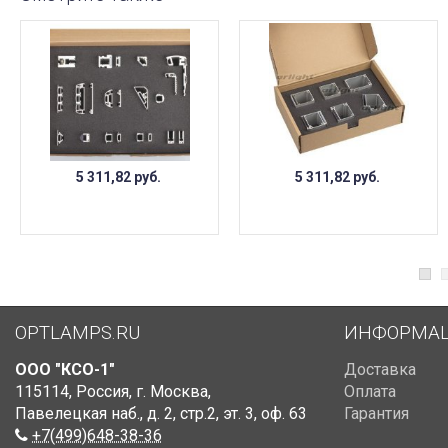
5 311,82
руб.
5 311,82
руб.
OPTLAMPS.RU
ИНФОРМА
ООО "КСО-1"
Доставка
115114
,
Россия
,
г. Москва
,
Оплата
Павелецкая наб., д. 2, стр.2
,
эт. 3, оф. 63
Гарантия
+7(499)648-38-36