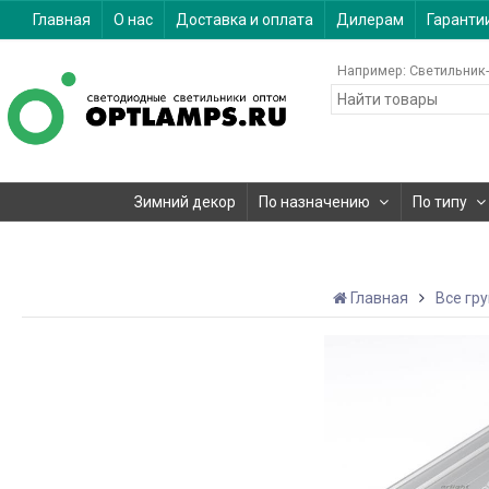
Главная
О нас
Доставка и оплата
Дилерам
Гаранти
Например:
Светильник-
Зимний декор
По назначению
По типу
Главная
Все гр