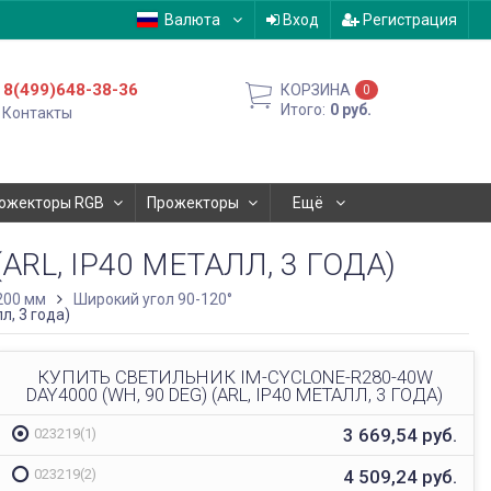
Валюта
Вход
Регистрация
8(499)648-38-36
КОРЗИНА
0
Итого:
0
руб.
Контакты
ожекторы RGB
Прожекторы
Ещё
ARL, IP40 МЕТАЛЛ, 3 ГОДА)
200 мм
Широкий угол 90-120°
л, 3 года)
КУПИТЬ СВЕТИЛЬНИК IM-CYCLONE-R280-40W
DAY4000 (WH, 90 DEG) (ARL, IP40 МЕТАЛЛ, 3 ГОДА)
3 669,54
руб.
023219(1)
4 509,24
руб.
023219(2)