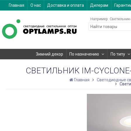
Главная
О нас
Доставка и оплата
Дилерам
Гаранти
Например:
Светильник-
Зимний декор
По назначению
По типу
СВЕТИЛЬНИК IM-CYCLONE-R2
Главная
Светодиодные св
Свети