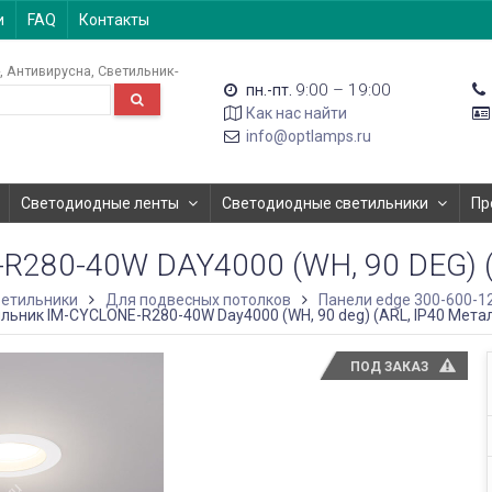
и
FAQ
Контакты
Антивирусна
Светильник-
9:00 – 19:00
пн.-пт.
Как нас найти
info@optlamps.ru
Светодиодные ленты
Светодиодные светильники
Пр
80-40W DAY4000 (WH, 90 DEG) (
етильники
Для подвесных потолков
Панели edge 300-600-1
льник IM-CYCLONE-R280-40W Day4000 (WH, 90 deg) (ARL, IP40 Метал
ПОД ЗАКАЗ