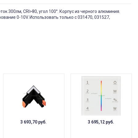
ок 300лм, CRI>80, угол 100°. Корпус из черного алюминия.
ование 0-10V. Использовать только с 031470, 031527,
3 693,70
руб.
3 695,12
руб.