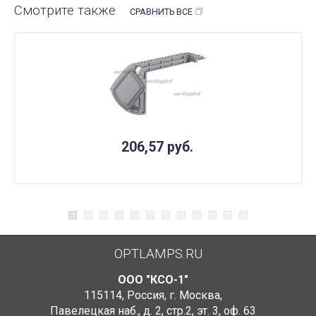
Смотрите также
СРАВНИТЬ ВСЕ
206,57
руб.
OPTLAMPS.RU
ООО "КСО-1"
115114
,
Россия
,
г. Москва
,
Павелецкая наб., д. 2, стр.2
,
эт. 3, оф. 63