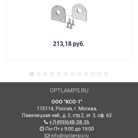
213,18
руб.
OPTLAMPS.RU
ООО "КСО-1"
115114
,
Россия
,
г. Москва
,
Павелецкая наб., д. 2, стр.2
,
эт. 3, оф. 63
+7(499)648-38-36
Пн-Пт с 9:00 до 19:00
info@optlamps.ru