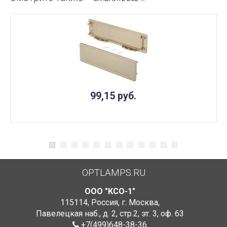
99,15
руб.
OPTLAMPS.RU
ООО "КСО-1"
115114
,
Россия
,
г. Москва
,
Павелецкая наб., д. 2, стр.2
,
эт. 3, оф. 63
+7(499)648-38-36