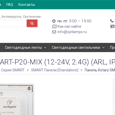
и
FAQ
Контакты
Антивирусна
Светильник-
9:00 – 19:00
пн.-пт.
Как нас найти
info@optlamps.ru
Светодиодные ленты
Светодиодные светильники
Пр
T-P20-MIX (12-24V, 2.4G) (ARL, I
Серия SMART
SMART Панели [Standalone]
Панель Rotary SMA