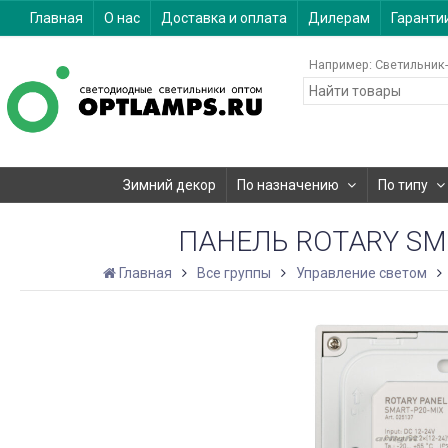
Главная
О нас
Доставка и оплата
Дилерам
Гаранти
Например:
Светильник-
Зимний декор
По назначению
По типу
ПАНЕЛЬ ROTARY SMAR
Главная
Все группы
Управление светом