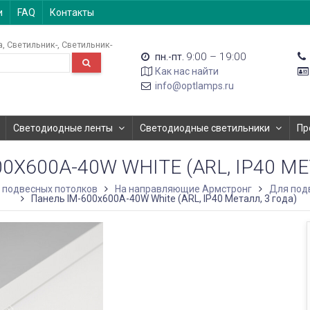
и
FAQ
Контакты
а
Светильник-
Светильник-
9:00 – 19:00
пн.-пт.
Как нас найти
info@optlamps.ru
Светодиодные ленты
Светодиодные светильники
Пр
0X600A-40W WHITE (ARL, IP40 МЕ
 подвесных потолков
На направляющие Армстронг
Для под
Панель IM-600x600A-40W White (ARL, IP40 Металл, 3 года)