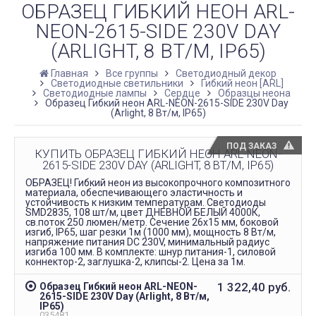
ОБРАЗЕЦ ГИБКИЙ НЕОН ARL-
NEON-2615-SIDE 230V DAY
(ARLIGHT, 8 ВТ/М, IP65)
Главная
Все группы
Светодиодный декор
Светодиодные светильники
Гибкий неон [ARL]
Светодиодные лампы
Сердце
Образцы неона
Образец Гибкий неон ARL-NEON-2615-SIDE 230V Day
(Arlight, 8 Вт/м, IP65)
ПОД ЗАКАЗ
КУПИТЬ ОБРАЗЕЦ ГИБКИЙ НЕОН ARL-NEON-
2615-SIDE 230V DAY (ARLIGHT, 8 ВТ/М, IP65)
ОБРАЗЕЦ! Гибкий неон из высокопрочного композитного
материала, обеспечивающего эластичность и
устойчивость к низким температурам. Светодиоды
SMD2835, 108 шт/м, цвет ДНЕВНОЙ БЕЛЫЙ 4000К,
св.поток 250 люмен/метр. Сечение 26х15 мм, боковой
изгиб, IP65, шаг резки 1м (1000 мм), мощность 8 Вт/м,
напряжение питания DC 230V, минимальный радиус
изгиба 100 мм. В комплекте: шнур питания-1, силовой
коннектор-2, заглушка-2, клипсы-2. Цена за 1м.
1 322,40
руб.
Образец Гибкий неон ARL-NEON-
2615-SIDE 230V Day (Arlight, 8 Вт/м,
IP65)
035481