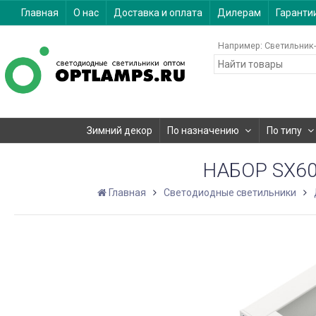
Главная
О нас
Доставка и оплата
Дилерам
Гаранти
Например:
Светильник-
Зимний декор
По назначению
По типу
НАБОР SX60
Главная
Светодиодные светильники