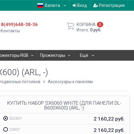
Валюта
Вход
Регистрация
8(499)648-38-36
КОРЗИНА
0
Итого:
0
руб.
Контакты
ожекторы RGB
Прожекторы
Ещё
0) (ARL, -)
подвесных потолков
Аксессуары к панелям
КУПИТЬ НАБОР SX6060 WHITE (ДЛЯ ПАНЕЛИ DL-
B600X600) (ARL, -)
2 160,22
руб.
022607
2 160,22
руб.
22607