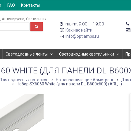
и
FAQ
Контакты
Антивирусна
Светильник-
9:00 – 19:00
пн.-пт.
Как нас найти
info@optlamps.ru
Светодиодные ленты
Светодиодные светильники
Пр
60 WHITE (ДЛЯ ПАНЕЛИ DL-B600X60
Для подвесных потолков
На направляющие Армстронг
Для 
Набор SX6060 White (для панели DL-B600x600) (ARL, -)