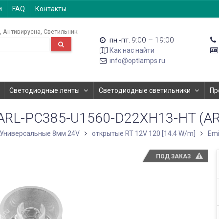
и
FAQ
Контакты
Антивирусна
Светильник-
9:00 – 19:00
пн.-пт.
Как нас найти
info@optlamps.ru
Светодиодные ленты
Светодиодные светильники
Пр
RL-PC385-U1560-D22XH13-HT (ARL
Универсальные 8мм 24V
открытые RT 12V 120 [14.4 W/m]
Emi
ПОД ЗАКАЗ