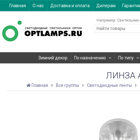
Главная
О нас
Доставка и оплата
Дилерам
Гаранти
Например:
Светильник-
Зимний декор
По назначению
По типу
ЛИНЗА A
Главная
Все группы
Светодиодные ленты