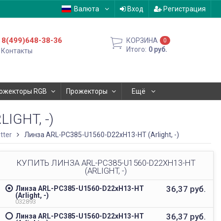
Валюта
Вход
Регистрация
8(499)648-38-36
КОРЗИНА
0
Итого:
0
руб.
Контакты
ожекторы RGB
Прожекторы
Ещё
IGHT, -)
tter
Линза ARL-PC385-U1560-D22xH13-HT (Arlight, -)
КУПИТЬ ЛИНЗА ARL-PC385-U1560-D22XH13-HT
(ARLIGHT, -)
36,37
руб.
Линза ARL-PC385-U1560-D22xH13-HT
(Arlight, -)
032893
36,37
руб.
Линза ARL-PC385-U1560-D22xH13-HT