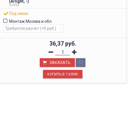
(Arlight, -)
32893
Под заказ
Монтаж Москва и обл.
36,37
руб.
ЗАКАЗАТЬ
ОФИС В МОСКВЕ
Будем рады видеть вас в нашем офисе по адресу г.
Москва, Павелецкая наб., д. 2, стр. 2.