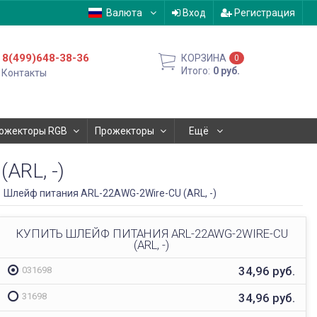
Валюта
Вход
Регистрация
8(499)648-38-36
КОРЗИНА
0
Итого:
0
руб.
Контакты
ожекторы RGB
Прожекторы
Ещё
RL, -)
Шлейф питания ARL-22AWG-2Wire-CU (ARL, -)
КУПИТЬ ШЛЕЙФ ПИТАНИЯ ARL-22AWG-2WIRE-CU
(ARL, -)
ОФИС В МОСКВЕ
34,96
руб.
031698
Будем рады видеть вас в нашем офисе по адресу г.
Москва, Павелецкая наб., д. 2, стр. 2.
34,96
руб.
31698