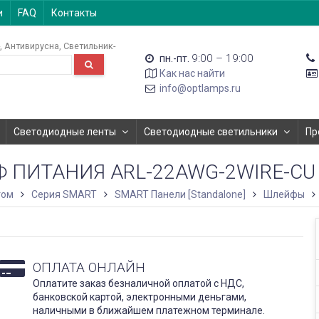
и
FAQ
Контакты
Антивирусна
Светильник-
9:00 – 19:00
пн.-пт.
Как нас найти
info@optlamps.ru
Светодиодные ленты
Светодиодные светильники
Пр
 ПИТАНИЯ ARL-22AWG-2WIRE-CU (A
том
Серия SMART
SMART Панели [Standalone]
Шлейфы
ОПЛАТА ОНЛАЙН
Оплатите заказ безналичной оплатой с НДС,
банковской картой, электронными деньгами,
наличными в ближайшем платежном терминале.