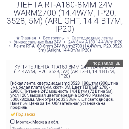
ЛЕНТА RT-A180-8MM 24V
WARM2700 (14.4W/M, IP20,
3528, 5M) (ARLIGHT, 14.4 ВТ/М,
IP20)
Главная
Все группы
Светодиодные ленты
Универсальные 8мм 24V
24V 8мм A180 14.4 W/m IP20
Лента RT-A180-8mm 24V Warm2700 (14.4W/m, IP20, 3528,
5m) (Arlight, 14.4 Вт/м, IP20)
ПОД ЗАКАЗ
КУПИТЬ ЛЕНТА RT-A180-8MM 24V WARM2700
(14.4W/M, IP20, 3528, 5M) (ARLIGHT, 14.4 ВТ/М,
IP20)
Гибкая лента, светодиоды smd 3528, 180шт/м (900шт на
5м), белая плата 8мм, скотч 3М. Цвет ТЁПЛЫЙ 2700-
2900K. Питание 24V, мощность 14.4 Вт/м (72 Вт на 5м),
угол 120°, высокая цветопередача CRI>90. Размеры
5000х8x2мм. Мин.отрезок 33.33мм, 6 шт светодиодов.
Пакет 5м. Цена за 1м. Обязательная установка на
профиль.
Под заказ
Монтаж Москва и обл.