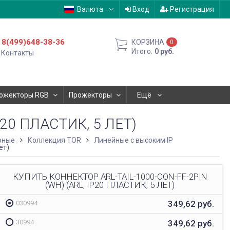
Валюта
Вход
Регистрация
8(499)648-38-36
КОРЗИНА
0
Итого:
0
руб.
Контакты
ожекторы RGB
Прожекторы
Ещё
P20 ПЛАСТИК, 5 ЛЕТ)
рные
Коллекция TOR
Линейные с высоким IP
ет)
КУПИТЬ КОННЕКТОР ARL-TAIL-1000-CON-FF-2PIN
(WH) (ARL, IP20 ПЛАСТИК, 5 ЛЕТ)
349,62
руб.
030994
349,62
руб.
30994