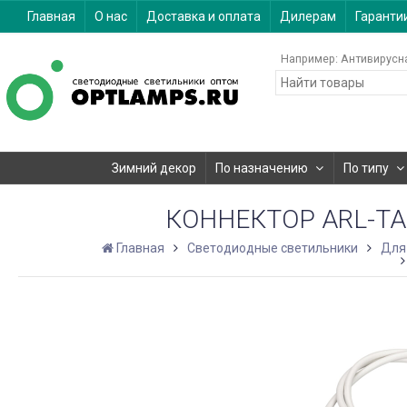
Главная
О нас
Доставка и оплата
Дилерам
Гаранти
Например:
Антивирусн
Зимний декор
По назначению
По типу
КОННЕКТОР ARL-TAIL
Главная
Светодиодные светильники
Для