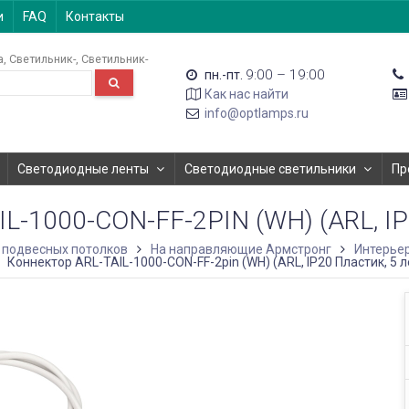
и
FAQ
Контакты
а
Светильник-
Светильник-
9:00 – 19:00
пн.-пт.
Как нас найти
info@optlamps.ru
Светодиодные ленты
Светодиодные светильники
Пр
-1000-CON-FF-2PIN (WH) (ARL, I
 подвесных потолков
На направляющие Армстронг
Интерье
Коннектор ARL-TAIL-1000-CON-FF-2pin (WH) (ARL, IP20 Пластик, 5 л