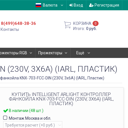
Валюта
Вход
Регистрация
8(499)648-38-36
КОРЗИНА
0
Итого:
0
руб.
Контакты
ожекторы RGB
Прожекторы
Ещё
(230V, 3X6A) (IARL, ПЛАСТИК)
анкойла KNX-703-FCC-DIN (230V, 3x6A) (IARL, Пластик)
КУПИТЬ INTELLIGENT ARLIGHT КОНТРОЛЛЕР
ФАНКОЙЛА KNX-703-FCC-DIN (230V, 3X6A) (IARL,
ПЛАСТИК)
В наличии (48 шт.)
Монтаж Москва и обл.