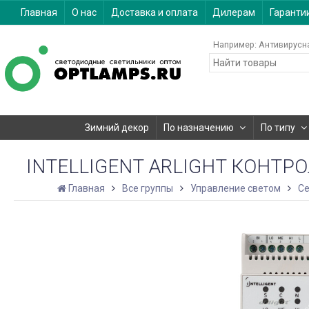
Главная
О нас
Доставка и оплата
Дилерам
Гаранти
Например:
Антивирусн
Зимний декор
По назначению
По типу
INTELLIGENT ARLIGHT КОНТРОЛ
Главная
Все группы
Управление светом
Се