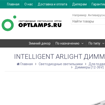
Главная
О нас
Доставка и оплата
Дилерам
Гаранти
Например:
Антивирусн
Зимний декор
По назначению
По типу
INTELLIGENT ARLIGHT ДИММЕР
Главная
Светодиодные светильники
Для подве
Диммеры [12-36V]