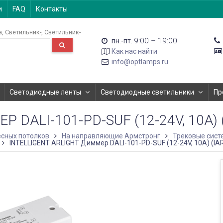
и
FAQ
Контакты
а
Светильник-
Светильник-
9:00 – 19:00
пн.-пт.
Как нас найти
info@optlamps.ru
Светодиодные ленты
Светодиодные светильники
Пр
 DALI-101-PD-SUF (12-24V, 10A) (
сных потолков
На направляющие Армстронг
Трековые сист
INTELLIGENT ARLIGHT Диммер DALI-101-PD-SUF (12-24V, 10A) (IARL