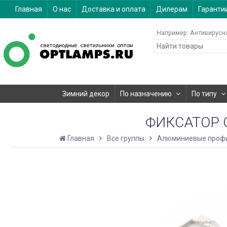
Главная
О нас
Доставка и оплата
Дилерам
Гаранти
Например:
Антивирусн
Зимний декор
По назначению
По типу
ФИКСАТОР О
Главная
Все группы
Алюминиевые проф