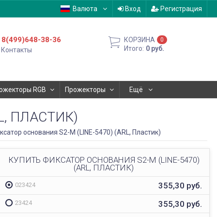
Валюта
Вход
Регистрация
8(499)648-38-36
КОРЗИНА
0
Итого:
0
руб.
Контакты
ожекторы RGB
Прожекторы
Ещё
L, ПЛАСТИК)
ксатор основания S2-M (LINE-5470) (ARL, Пластик)
КУПИТЬ ФИКСАТОР ОСНОВАНИЯ S2-M (LINE-5470)
(ARL, ПЛАСТИК)
355,30
руб.
023424
355,30
руб.
23424