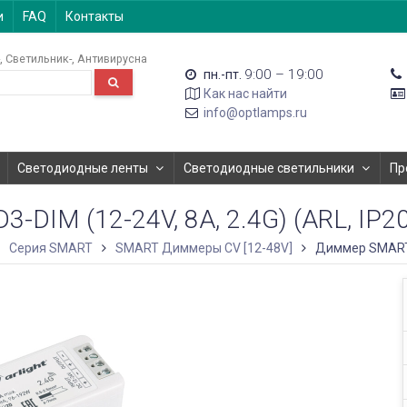
и
FAQ
Контакты
Светильник-
Антивирусна
9:00 – 19:00
пн.-пт.
Как нас найти
info@optlamps.ru
Светодиодные ленты
Светодиодные светильники
Пр
DIM (12-24V, 8A, 2.4G) (ARL, IP2
Серия SMART
SMART Диммеры CV [12-48V]
Диммер SMART-D