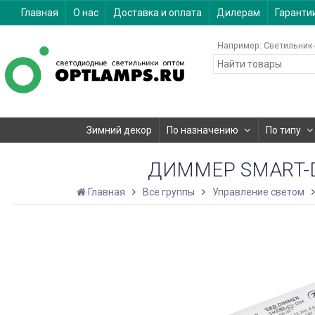
Главная
О нас
Доставка и оплата
Дилерам
Гаранти
Например:
Светильник-
Зимний декор
По назначению
По типу
ДИММЕР SMART-D3-
Главная
Все группы
Управление светом