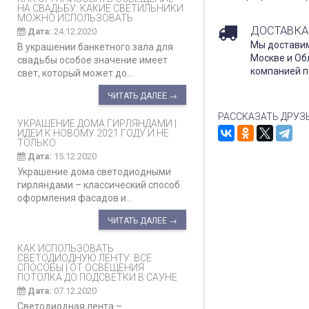
НА СВАДЬБУ: КАКИЕ СВЕТИЛЬНИКИ
МОЖНО ИСПОЛЬЗОВАТЬ
ДОСТАВКА
Дата:
24.12.2020
Мы доставим
В украшении банкетного зала для
Москве и Об
свадьбы особое значение имеет
компанией п
свет, который может до...
ЧИТАТЬ ДАЛЕЕ →
РАССКАЗАТЬ ДРУЗ
УКРАШЕНИЕ ДОМА ГИРЛЯНДАМИ |
ИДЕИ К НОВОМУ 2021 ГОДУ И НЕ
ТОЛЬКО
Дата:
15.12.2020
Украшение дома светодиодными
гирляндами – классический способ
оформления фасадов и...
ЧИТАТЬ ДАЛЕЕ →
КАК ИСПОЛЬЗОВАТЬ
СВЕТОДИОДНУЮ ЛЕНТУ: ВСЕ
СПОСОБЫ | ОТ ОСВЕЩЕНИЯ
ПОТОЛКА ДО ПОДСВЕТКИ В САУНЕ
Дата:
07.12.2020
Светодиодная лента –