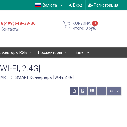
Валюта
Вход
Регистрация
8(499)648-38-36
КОРЗИНА
0
Итого:
0
руб.
Контакты
ожекторы RGB
Прожекторы
Ещё
-FI, 2.4G]
MART
SMART Конвертеры [Wi-Fi, 2.4G]
30